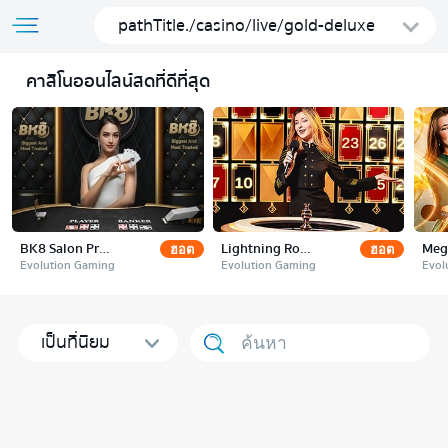
pathTitle./casino/live/gold-deluxe
คาสิโนออนไลน์สดที่ดีที่สุด
BK8 Salon Prive Baccarat
Lightning Roulette
Meg
ฮอต
ฮอต
Evolution Gaming
Evolution Gaming
Evol
เป็นที่นิยม