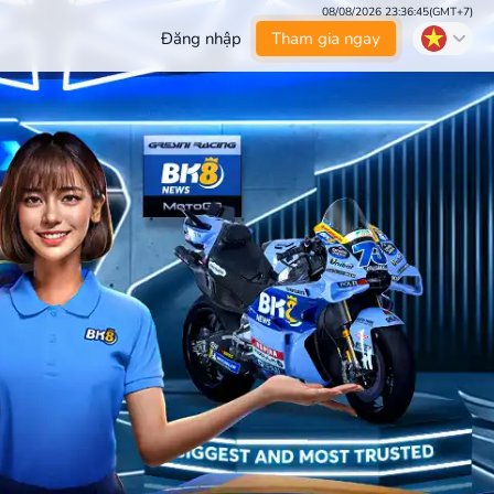
08/08/2026 23:36:47
(
GMT+7
)
Đăng nhập
Tham gia ngay