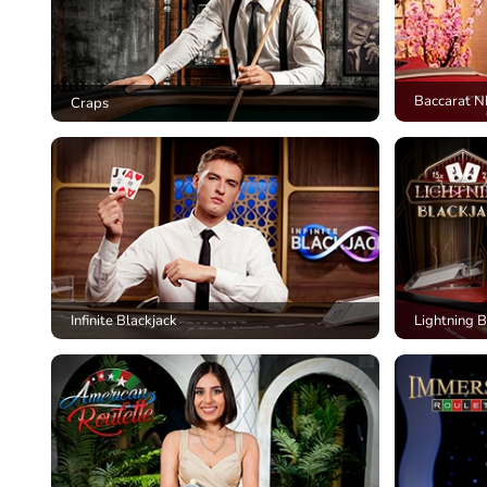
Evolution Gaming / Baccarat
n**ch
AE casino / Roullete
a*nt*
Baccarat N
Craps
Dream Gaming / Baccarat
e**h*
MicroGaming / Baccarat
*k*li
Dream Gaming / Baccarat
*a*a*
WM Casino / BẦU CUA
*a**a
Infinite Blackjack
Lightning B
AE Casino / Blackjack
*u*a*
Dream Gaming / Baccarat
*a*k*
Dream Gaming / Baccarat
j***s
AE casino / Roullete
*o**g