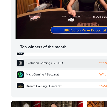
WM Casino / BẦU CUA
*t**c
AE casino / Roullete
*n*e*
WM Casino / BẦU CUA
t*k*k
WM Casino / BẦU CUA
**h*o
Top winners of the month
Evolution Gaming / SIC BO
h*i*i*
MicroGaming / Baccarat
*o**p
Dream Gaming / Baccarat
b*o*d
Dream Gaming / Baccarat
*o*d*
Dream Gaming / Baccarat
**m**