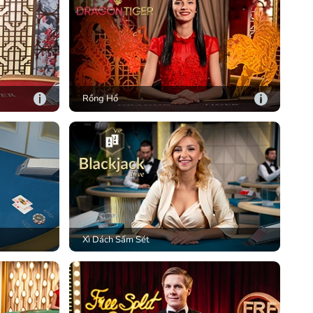
Rồng Hổ
Xì Dách Sấm Sét