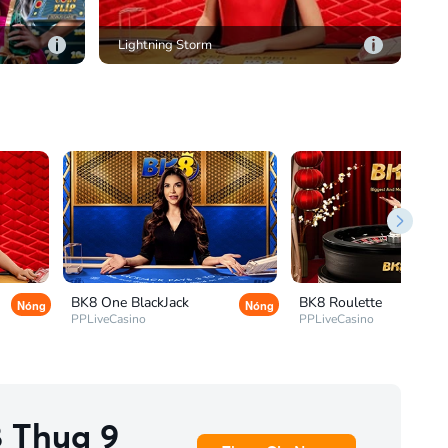
Lightning Storm
BK8 Roulette
BK8 Speed Roulette
Nóng
Nóng
PPLiveCasino
PPLiveCasino
8 Thua 9