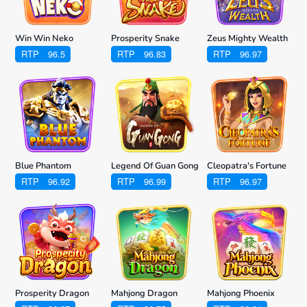
Win Win Neko
Prosperity Snake
Zeus Mighty Wealth
RTP
96.5
RTP
96.83
RTP
96.97
Blue Phantom
Legend Of Guan Gong
Cleopatra's Fortune
RTP
96.92
RTP
96.99
RTP
96.97
Prosperity Dragon
Mahjong Dragon
Mahjong Phoenix